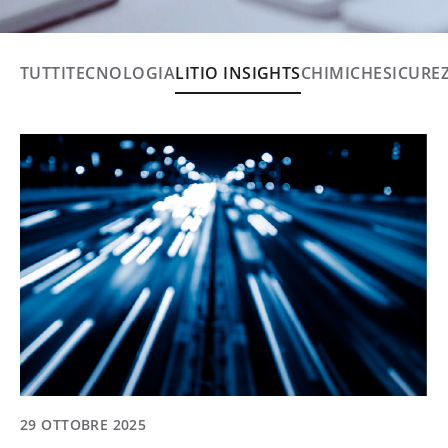
TUTTI
TECNOLOGIA
LITIO INSIGHTS
CHIMICHE
SICURE
29 OTTOBRE 2025