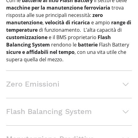
Con le
batterie al litio Flash Battery
il settore delle
macchine per la manutenzione ferroviaria
trova
risposta alle sue principali necessità:
zero
manutenzione
,
velocità di ricarica
e ampio
range di
temperature
di funzionamento. L’alta capacità di
customizzazione
e il BMS proprietario
Flash
Balancing System
rendono le
batterie
Flash Battery
sicure e affidabili nel tempo
, con una vita utile che
supera quella del mezzo.
Zero Emissioni
Zero emissioni per una
Flash Balancing System
massima efficienza operativa
Un’elettronica di controllo
L'utilizzo delle batterie al litio Flash Battery consente
di
eliminare l’inquinamento atmosferico e