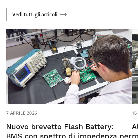
Vedi tutti gli articoli
7 APRILE 2026
16
Nuovo brevetto Flash Battery:
A
BMS con spettro di impedenza per
m