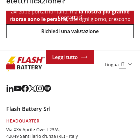
elettrificazione?
convinzione che investire in
ricerca e sviluppo
ci
avrebbe portati lontano, ma
la nostra più grande
Contattaci
risorsa sono le persone
, che ogni giorno, crescono
insieme a noi con competenza, esperienza e
Richiedi una valutazione
professionalità.
Leggi tutto
IT
Lingua
Flash Battery Srl
HEADQUARTER
Via XXV Aprile Ovest 23/A,
42049 Sant'Ilario d'Enza (RE) - Italy