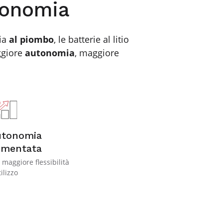
tonomia
ria
al piombo
, le batterie al litio
aggiore
autonomia
, maggiore
utonomia
umentata
 maggiore flessibilità
tilizzo