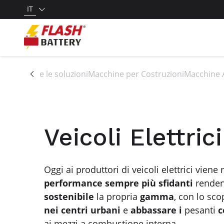
IT
Tutte le soluzioni
Macchine per Costruzioni
Macchine 
Veicoli Elettrici
Oggi ai produttori di veicoli elettrici viene
performance sempre più sfidanti
rendend
sostenibile
la propria
gamma
, con lo sc
nei centri urbani
e
abbassare i
pesanti
c
ai mezzi a combustione interna.