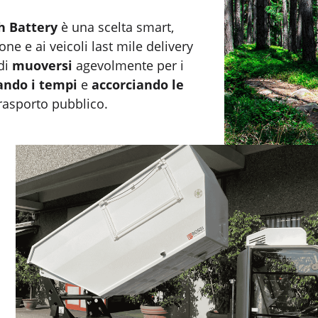
h Battery
è una scelta smart,
ne e ai veicoli last mile delivery
 di
muoversi
agevolmente per i
ando i tempi
e
accorciando le
trasporto pubblico.