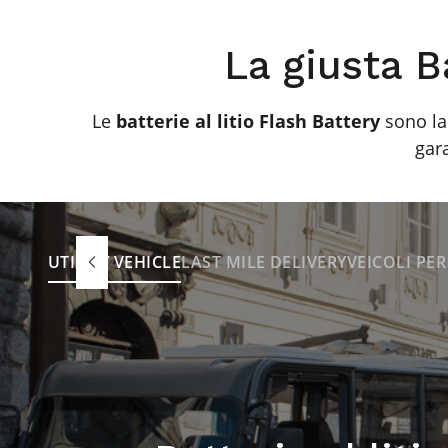
La giusta Ba
Le
batterie al litio Flash Battery
sono la 
gar
UTILITY VEHICLE
LAST MILE DELIVERY
VEICOLI PE