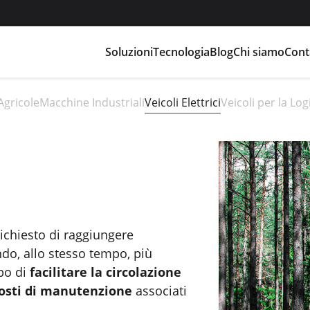
Soluzioni
Tecnologia
Blog
Chi siamo
Cont
Agricole
Macchine Industriali
Veicoli Elettrici
Veicoli per la Log
 richiesto di raggiungere
o, allo stesso tempo, più
opo di
facilitare la circolazione
osti di manutenzione
associati