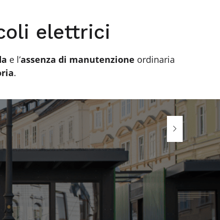
oli elettrici
da
e l’
assenza di manutenzione
ordinaria
oria
.