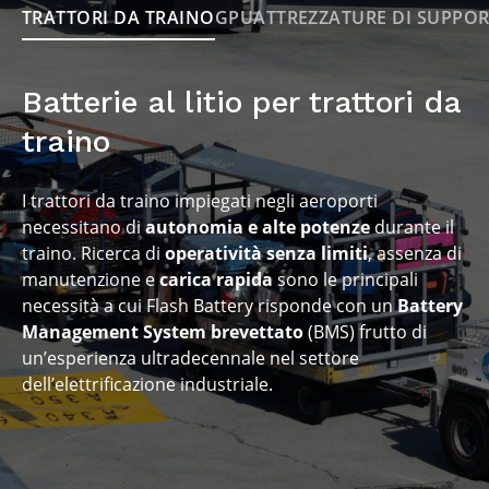
intervento
Conformità
TRATTORI DA TRAINO
GPU
ATTREZZATURE DI SUPPO
zero costi di manutenzione ordinaria, zero fermi
alle linee guide internazionali di neutralità
macchina
climatica
Batterie al litio per trattori da
Monitoraggio costante
traino
dello stato di salute della tua batteria
I trattori da traino impiegati negli aeroporti
necessitano di
autonomia e alte potenze
durante il
traino. Ricerca di
operatività senza limiti
, assenza di
manutenzione e
carica rapida
sono le principali
necessità a cui Flash Battery risponde con un
Battery
Management System brevettato
(BMS) frutto di
un’esperienza ultradecennale nel settore
dell’elettrificazione industriale.