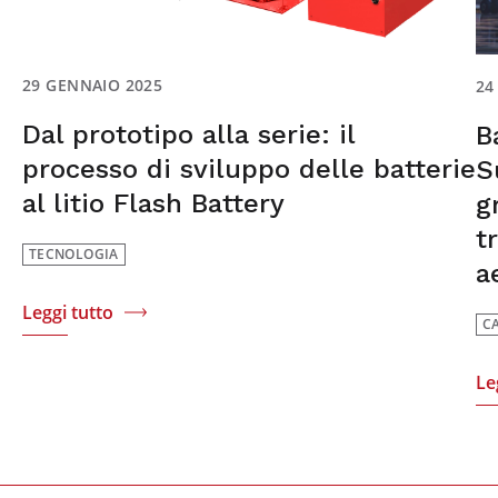
29 GENNAIO 2025
24
Dal prototipo alla serie: il
B
processo di sviluppo delle batterie
S
al litio Flash Battery
g
t
TECNOLOGIA
a
Leggi tutto
C
Le