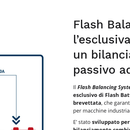
Flash Bal
l’esclusiv
un bilanc
passivo a
Il
Flash Balancing Sys
esclusivo di Flash Bat
brevettata
, che garant
per macchine industriali 
E’ stato
sviluppato per
bilanciamento combin