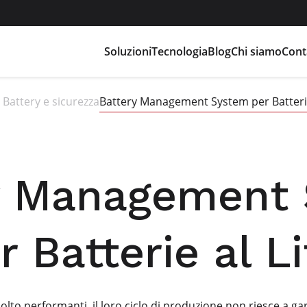
Soluzioni
Tecnologia
Blog
Chi siamo
Cont
h Battery e sicurezza
Battery Management System per Batterie 
y Management
r Batterie al Li
molto performanti, il loro ciclo di produzione non riesce a g