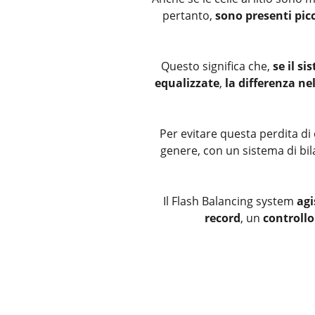
pertanto,
sono presenti picc
Questo significa che,
se il s
equalizzate
,
la differenza ne
Per evitare questa perdita di 
genere, con un sistema di bil
Il Flash Balancing system
agi
record
, un
controll