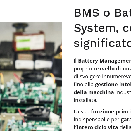
BMS o Ba
System, co
significat
Il
Battery Managemen
proprio
cervello di una
di svolgere innumerevol
fino alla
gestione inte
della macchina
industr
installata.
La sua
funzione princ
indispensabile per
gar
l’intero ciclo vita
della