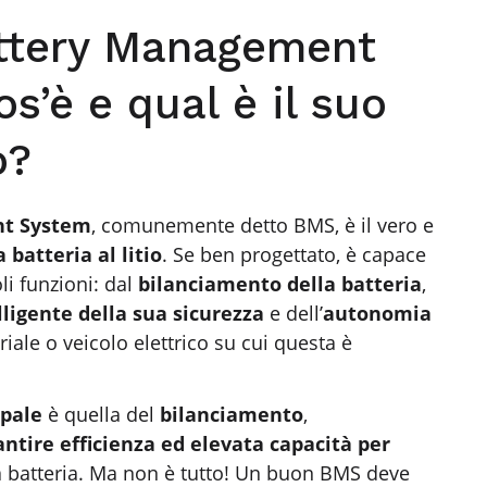
ttery Management
s’è e qual è il suo
o?
t System
, comunemente detto BMS, è il vero e
 batteria al litio
. Se ben progettato, è capace
i funzioni: dal
bilanciamento della batteria
,
lligente della sua sicurezza
e dell’
autonomia
iale o veicolo elettrico su cui questa è
ipale
è quella del
bilanciamento
,
antire efficienza ed elevata capacità per
 batteria. Ma non è tutto! Un buon BMS deve