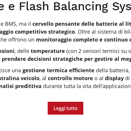
e e Flash Balancing Sy
e BMS, ma il
cervello pensante delle batterie al li
aggio competitivo strategico
. Oltre al sistema di b
che offrono un
monitoraggio completo e continuo d
nsioni
, delle
temperature
(con 2 sensori termici su o
i
prendere decisioni strategiche per gestire al meg
tisce una
gestione termica efficiente
della batteria,
ntralina veicolo
, al
controllo motore
o al
display
di
nalisi predittiva
durante tutta la vita dell’applicazion
Leggi tutto