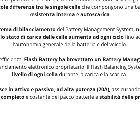
ole differenze tra le singole celle
che compongono una batt
resistenza interna
e
autoscarica
.
istema di bilanciamento
del Battery Management System,
no
llo stato di carica delle celle aumenta ad ogni ciclo
fino 
l’autonomia generale della batteria e del veicolo.
efficienza,
Flash Battery ha brevettato un Battery Mana
anciamento elettronico proprietario, il
Flash Balancing Sys
livello di ogni cella
durante la carica e la scarica.
sce in attivo e passivo, ad alta potenza (20A)
, assicurand
o completo
e costante del pacco batterie e
stabilità delle p