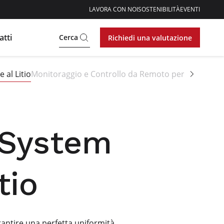
LAVORA CON NOI
SOSTENIBILITÀ
EVENTI
atti
Cerca
Richiedi una valutazione
al Litio
Monitoraggio e Controllo da Remoto per Batterie al
 System
tio
arantire una perfetta uniformità,