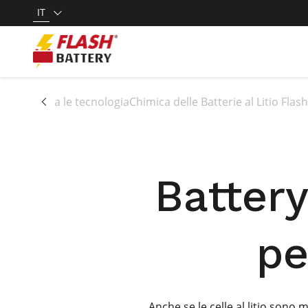
IT
Tutta le tecnologia
Chimica delle Batterie al Litio Flas
Batter
pe
Anche se le celle al litio sono 