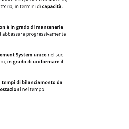
eria, in termini di
capacità
,
n è in grado di mantenerle
ad abbassare progressivamente
gement System unico
nel suo
tem
,
in grado di uniformare il
o
tempi di bilanciamento da
restazioni
nel tempo.