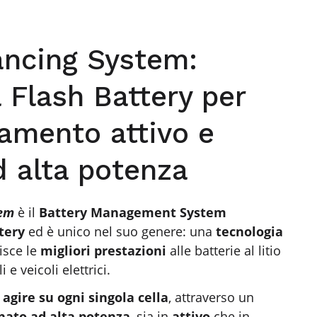
ancing System:
a Flash Battery per
iamento attivo e
d alta potenza
tem
è il
Battery Management System
tery
ed è unico nel suo genere: una
tecnologia
isce le
migliori prestazioni
alle batterie al litio
e veicoli elettrici.
 agire su ogni singola cella
, attraverso un
ato ad alta potenza
, sia in
attivo
che in