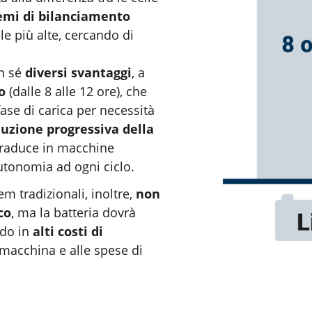
temi di bilanciamento
le più alte, cercando di
n sé
diversi svantaggi
, a
to
(dalle 8 alle 12 ore), che
se di carica per necessità
duzione progressiva della
 traduce in macchine
autonomia ad ogni ciclo.
m tradizionali, inoltre,
non
co
, ma la batteria dovrà
ndo in
alti costi di
 macchina e alle spese di