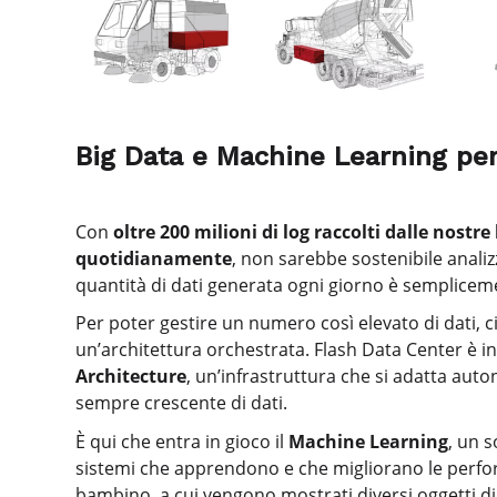
Big Data e Machine Learning
per
Con
oltre 200 milioni di log raccolti dalle nostre
quotidianamente
, non sarebbe sostenibile analiz
quantità di dati generata ogni giorno è semplicem
Per poter gestire un numero così elevato di dati,
un’architettura orchestrata. Flash Data Center è in
Architecture
, un’infrastruttura che si adatta au
sempre crescente di dati.
È qui che entra in gioco il
Machine Learning
, un s
sistemi che apprendono e che migliorano le perf
bambino, a cui vengono mostrati diversi oggetti di