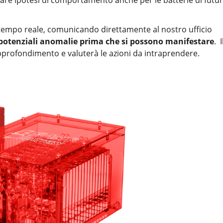
re ipotesi di comportamento anche per le batterie di futu
in tempo reale, comunicando direttamente al nostro ufficio
potenziali anomalie prima che si possono manifestare
. I
pprofondimento e valuterà le azioni da intraprendere.