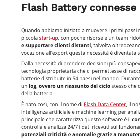
Flash Battery connesse
Quando abbiamo iniziato a muovere i primi passi ne
piccola
start-up
, con poche risorse e un team rid
e supportare clienti distanti
, talvolta oltreocea
vocazione all’export questa necessità è diventat
Dalla necessità di prendere decisioni più consape
tecnologia proprietaria che ci permettesse di racco
batterie distribuite in 54 paesi nel mondo. Durante 
un
log
,
ovvero un riassunto del ciclo
stesso che c
della batteria.
È nato così, con il nome di
Flash Data Center
, il n
intelligenza artificiale e machine learning per analiz
principale che caratterizza questo software è il
con
controlla e analizza 24/7 i dati ricevuti sul funzi
potenziali criticità e anomalie grazie a manute