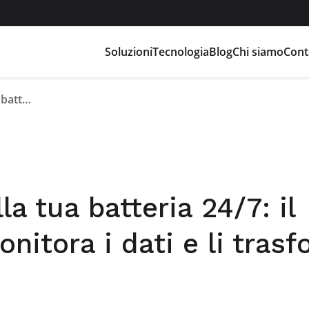
Soluzioni
Tecnologia
Blog
Chi siamo
Cont
Controllo remoto della tua batteria 24/7: il Flash Data Center monitora i dati e li trasforma in azioni
a tua batteria 24/7: il
nitora i dati e li tras