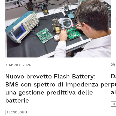
29
7 APRILE 2026
D
Nuovo brevetto Flash Battery:
p
BMS con spettro di impedenza per
a
una gestione predittiva delle
batterie
T
TECNOLOGIA