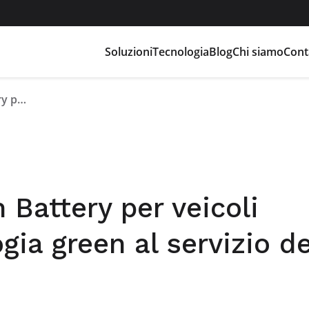
Soluzioni
Tecnologia
Blog
Chi siamo
Cont
Batterie al litio Flash Battery per veicoli elettrici: una tecnologia green al servizio del last mile delivery
h Battery per veicoli
ogia green al servizio de