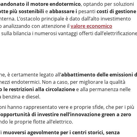
bbandonato il motore endotermico
, optando per soluzioni
otte più sostenibili
e
abbassare i
pesanti
costi di gestione
terna. L’ostacolo principale è dato dall’alto investimento
o analizzando con attenzione il
valore economico
ulla bilancia i numerosi vantaggi offerti dall’elettrificazione
e, è certamente legato all’
abbattimento delle emissioni d
ezzi endotermici. Non a caso, per migliorare la qualità
e restrizioni alla circolazione
e alla permanenza nelle
a benzina e diesel.
oni hanno rappresentato vere e proprie sfide, che per i più
’
opportunità di investire nell’innovazione green a zero
do le proprie flotte all’elettrico.
di
muoversi agevolmente per i centri storici, senza