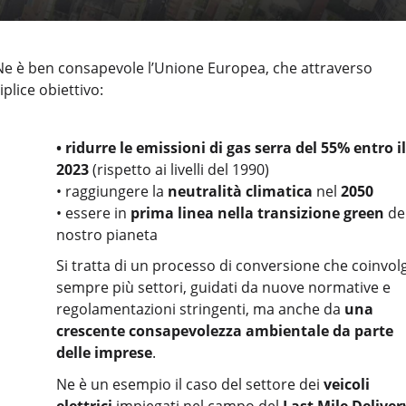
co. Ne è ben consapevole l’Unione Europea, che attraverso
plice obiettivo:
• ridurre le emissioni di gas serra del 55% entro il
2023
(rispetto ai livelli del 1990)
• raggiungere la
neutralità climatica
nel
2050
• essere in
prima linea nella transizione green
de
nostro pianeta
Si tratta di un processo di conversione che coinvol
sempre più settori, guidati da nuove normative e
regolamentazioni stringenti, ma anche da
una
crescente consapevolezza ambientale da parte
delle imprese
.
Ne è un esempio il caso del settore dei
veicoli
elettrici
impiegati nel campo del
Last Mile Deliver