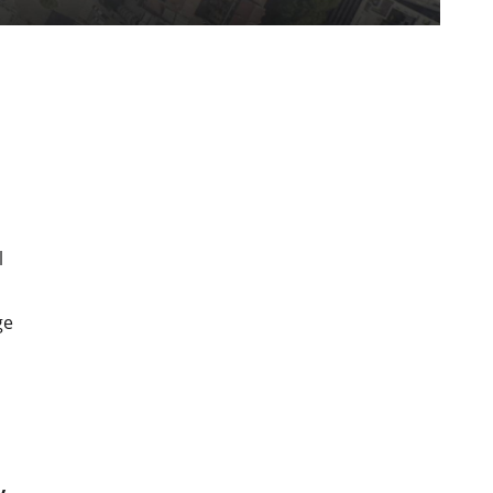
l
ge
y
,