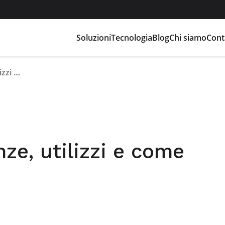
Soluzioni
Tecnologia
Blog
Chi siamo
Cont
Celle al litio: differenze, utilizzi e come scegliere le migliori
enze, utilizzi e come