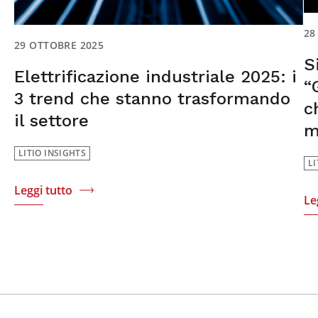
28
29 OTTOBRE 2025
S
Elettrificazione industriale 2025: i
“
3 trend che stanno trasformando
c
il settore
m
LITIO INSIGHTS
LI
Leggi tutto
Le