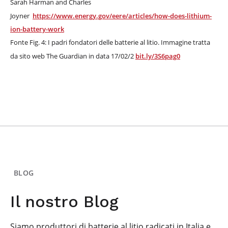
Sarah Harman and Charles
Joyner
https://www.energy.gov/eere/articles/how-does-lithium-
ion-battery-work
Fonte Fig. 4: I padri fondatori delle batterie al litio. Immagine tratta
da sito web The Guardian in data 17/02/2
bit.ly/3S6pag0
BLOG
Il nostro Blog
Siamo produttori di batterie al litio radicati in Italia e