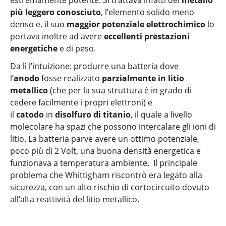
estremamente potente. Si trattava infatti del
metallo
più leggero conosciuto
, l’elemento solido meno
denso e, il suo
maggior potenziale elettrochimico
lo
portava inoltre ad avere
eccellenti prestazioni
energetiche
e di peso.
Da lì l’intuizione: produrre una batteria dove
l’
anodo
fosse realizzato
parzialmente in litio
metallico
(che per la sua struttura è in grado di
cedere facilmente i propri elettroni) e
il
catodo
in
disolfuro di titanio
, il quale a livello
molecolare ha spazi che possono intercalare gli ioni di
litio. La batteria parve avere un ottimo potenziale,
poco più di 2 Volt, una buona densità energetica e
funzionava a temperatura ambiente. Il principale
problema che Whittigham riscontrò era legato alla
sicurezza, con un alto rischio di cortocircuito dovuto
all’alta reattività del litio metallico.