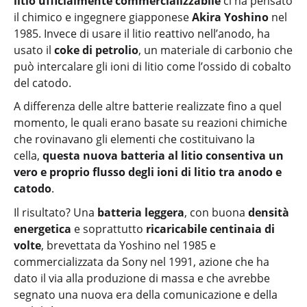
litio ufficialmente commercializzabile
ci ha pensato
il chimico e ingegnere giapponese
Akira Yoshino
nel
1985. Invece di usare il litio reattivo nell’anodo, ha
usato il
coke di petrolio
, un materiale di carbonio che
può intercalare gli ioni di litio come l’ossido di cobalto
del catodo.
A differenza delle altre batterie realizzate fino a quel
momento, le quali erano basate su reazioni chimiche
che rovinavano gli elementi che costituivano la
cella,
questa nuova batteria al litio consentiva un
vero e proprio flusso degli ioni di litio tra anodo e
catodo
.
Il risultato? Una
batteria leggera
, con buona
densità
energetica
e soprattutto
ricaricabile centinaia di
volte
, brevettata da Yoshino nel 1985 e
commercializzata da Sony nel 1991, azione che ha
dato il via alla produzione di massa e che avrebbe
segnato una nuova era della comunicazione e della