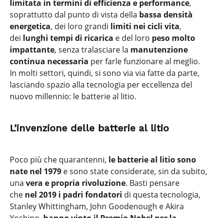
limitata in termini di efficienza e performance
,
soprattutto dal punto di vista della
bassa densità
energetica
, dei loro grandi
limiti nei cicli vita
,
dei
lunghi tempi di ricarica
e del loro
peso molto
impattante
, senza tralasciare la
manutenzione
continua necessaria
per farle funzionare al meglio.
In molti settori, quindi, si sono via via fatte da parte,
lasciando spazio alla tecnologia per eccellenza del
nuovo millennio: le batterie al litio.
L’invenzione delle batterie al litio
Poco più che quarantenni,
le batterie al litio sono
nate nel 1979
e sono state considerate, sin da subito,
una
vera e propria rivoluzione
. Basti pensare
che
nel 2019 i padri fondatori
di questa tecnologia,
Stanley Whittingham, John Goodenough e Akira
Yoshino,
hanno vinto il Premio Nobel per la