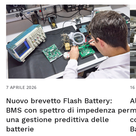
7 APRILE 2026
16
Nuovo brevetto Flash Battery:
A
BMS con spettro di impedenza per
m
una gestione predittiva delle
c
batterie
B