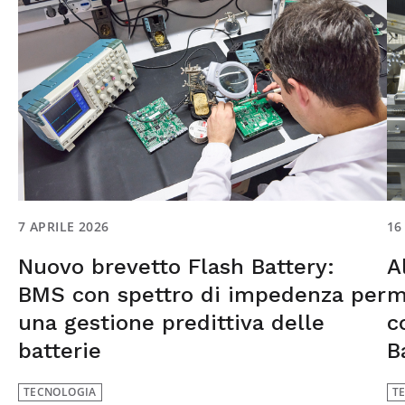
7 APRILE 2026
16
Nuovo brevetto Flash Battery:
A
BMS con spettro di impedenza per
m
una gestione predittiva delle
c
batterie
B
TECNOLOGIA
T