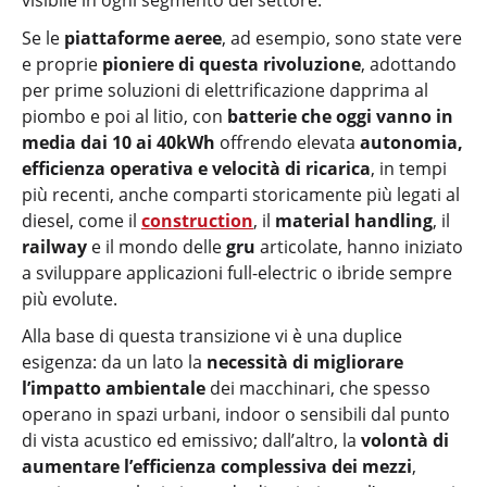
visibile in ogni segmento del settore.
Se le
piattaforme aeree
, ad esempio, sono state vere
e proprie
pioniere di questa rivoluzione
, adottando
per prime soluzioni di elettrificazione dapprima al
piombo e poi al litio, con
batterie che oggi vanno in
media dai 10 ai 40kWh
offrendo elevata
autonomia,
efficienza operativa e velocità di ricarica
, in tempi
più recenti, anche comparti storicamente più legati al
diesel, come il
construction
, il
material handling
, il
railway
e il mondo delle
gru
articolate, hanno iniziato
a sviluppare applicazioni full-electric o ibride sempre
più evolute.
Alla base di questa transizione vi è una duplice
esigenza: da un lato la
necessità di migliorare
l’impatto ambientale
dei macchinari, che spesso
operano in spazi urbani, indoor o sensibili dal punto
di vista acustico ed emissivo; dall’altro, la
volontà di
aumentare l’efficienza complessiva dei mezzi
,