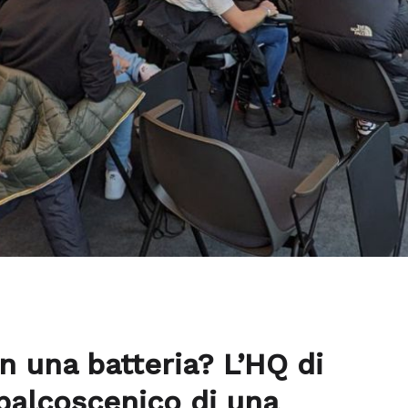
in una batteria? L’HQ di
 palcoscenico di una