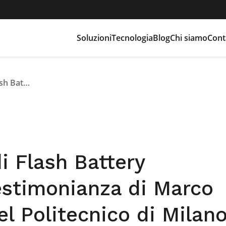
Soluzioni
Tecnologia
Blog
Chi siamo
Cont
Il BMS proprietario di Flash Battery protagonista della testimonianza di Marco Righi agli studenti del Politecnico di Milano
di Flash Battery
testimonianza di Marco
el Politecnico di Milan