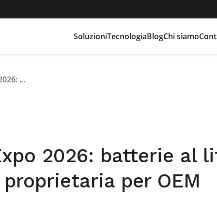
Soluzioni
Tecnologia
Blog
Chi siamo
Cont
Flash Battery a iVT Expo 2026: batterie al litio custom e tecnologia proprietaria per OEM industriali
xpo 2026: batterie al li
 proprietaria per OEM