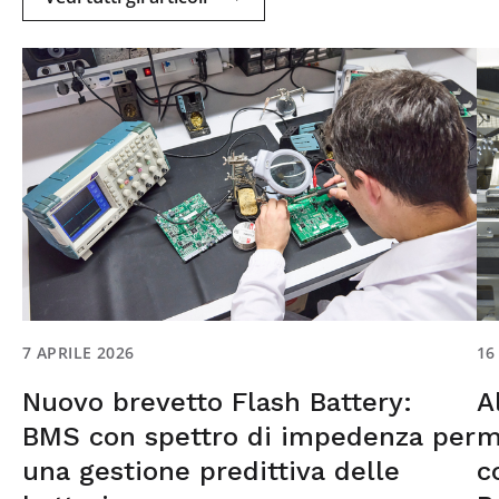
7 APRILE 2026
16
Nuovo brevetto Flash Battery:
A
BMS con spettro di impedenza per
m
una gestione predittiva delle
c