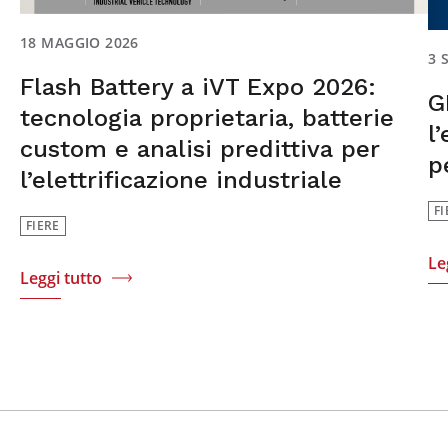
18 MAGGIO 2026
3 
Flash Battery a iVT Expo 2026:
G
tecnologia proprietaria, batterie
l
custom e analisi predittiva per
p
l’elettrificazione industriale
FI
FIERE
Le
Leggi tutto