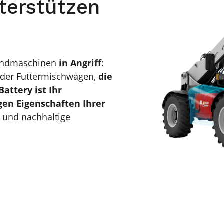
terstützen
andmaschinen
in Angriff
:
oder Futtermischwagen,
die
attery ist Ihr
igen Eigenschaften Ihrer
 und nachhaltige