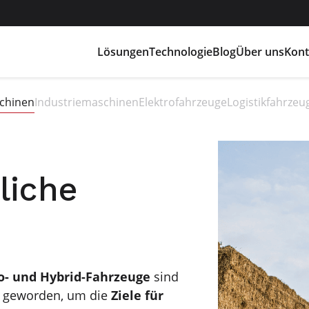
Lösungen
Technologie
Blog
Über uns
Kont
schinen
Industriemaschinen
Elektrofahrzeuge
Logistikfahrzeu
liche
ro- und Hybrid-Fahrzeuge
sind
h geworden, um die
Ziele für