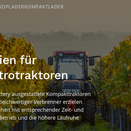
KOPLADER
KOMPAKTLADER
ien für
trotraktoren
ttery ausgestattete Kompakttraktoren
leichwertiger Verbrenner erzielen
iheit mit entsprechender Zeit- und
 Betrieb und die höhere Laufruhe