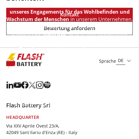
nur auf die Umwelt, sondern
steht im Zentrum
unseres Engagements für das Wohlbefinden und
Kontakt
Wachstum der Menschen
in unserem Unternehmen.
Wir schätzen das Talent
unserer Mitarbeiter,
Bewertung anfordern
schaffen eine
inklusive
, sichere und motivierende
Arbeitsumgebung
und bauen
vertrauensvolle
Beziehungen
mit unseren Kunden und der
Gemeinschaft, in der wir tätig sind, auf.
DE
Sprache
Um eine optimale Work-Life-Balance zu fördern,
bieten wir ein
flexibles Arbeitsumfeld
mit Smart-
Working-Lösungen und individuell anpassbaren
Arbeitszeiten. Wir investieren in
Weiterbildung
, um
technische und transversale Kompetenzen zu
erlangen, und bieten Anreize für das berufliche
Flash Battery Srl
Wachstum mit
attraktiven Karrierechancen
.
HEADQUARTER
Durch
Team-Building-Aktivitäten
und zahlreiche
Via XXV Aprile Ovest 23/A,
Initiativen für das körperliche und geistige
42049 Sant'Ilario d'Enza (RE) - Italy
Wohlbefinden fördern wir eine
gesunde Lebensweise