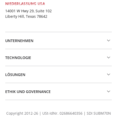
NIEDERLASSUNG USA
und ein dynamisches, von
Zusammenhalt geprägtes
14001 W Hwy 29, Suite 102
Team
.
Liberty Hill, Texas 78642
UNTERNEHMEN
TECHNOLOGIE
LÖSUNGEN
ETHIK UND GOVERNANCE
Copyright 2012-26 | USt-IdNr. 02686640356 | SDI SUBM70N