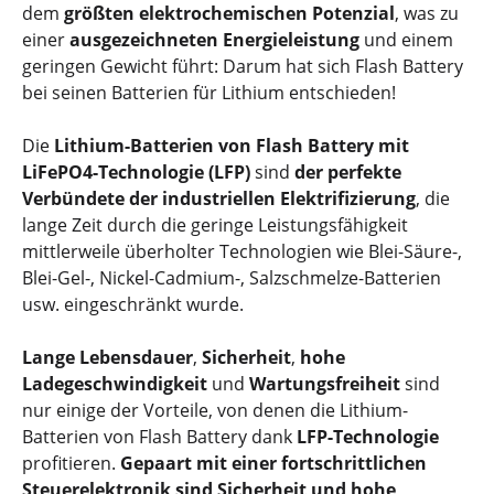
dem
größten elektrochemischen Potenzial
, was zu
einer
ausgezeichneten Energieleistung
und einem
geringen Gewicht führt: Darum hat sich Flash Battery
bei seinen Batterien für Lithium entschieden!
Die
Lithium-Batterien von Flash Battery mit
LiFePO4-Technologie (LFP)
sind
der perfekte
Verbündete der industriellen Elektrifizierung
, die
lange Zeit durch die geringe Leistungsfähigkeit
mittlerweile überholter Technologien wie
Blei-Säure
-,
Blei-Gel-, Nickel-Cadmium-,
Salzschmelze-Batterien
usw. eingeschränkt wurde.
Lange Lebensdauer
,
Sicherheit
,
hohe
Ladegeschwindigkeit
und
Wartungsfreiheit
sind
nur einige der Vorteile, von denen die Lithium-
Batterien von Flash Battery dank
LFP-Technologie
profitieren.
Gepaart mit einer fortschrittlichen
Steuerelektronik sind Sicherheit und hohe