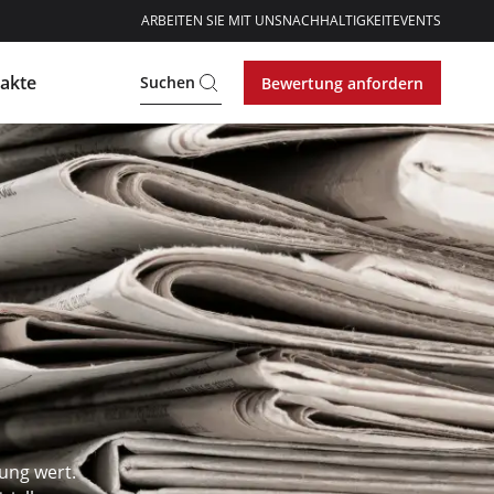
ARBEITEN SIE MIT UNS
NACHHALTIGKEIT
EVENTS
akte
Suchen
Bewertung anfordern
tung wert.