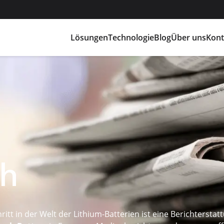
Lösungen
Technologie
Blog
Über uns
Kont
ch
itt in der Welt der Lithium-Batterien ist eine Berichterstat