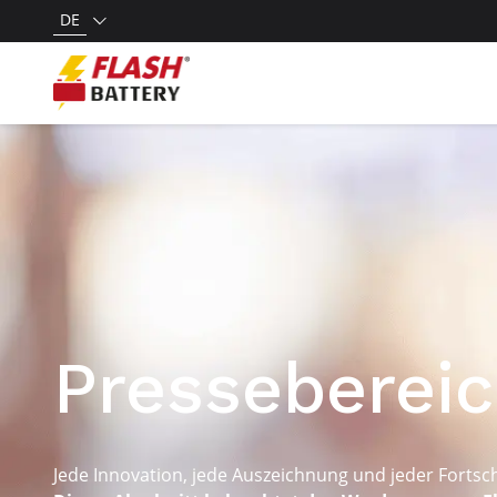
DE
Presseberei
Jede Innovation, jede Auszeichnung und jeder Fortschr