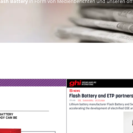
lash Battery
in Form von Medienberichten und unseren offi