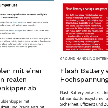
GROUND HANDLING INTER
elen mit einer
Flash Battery 
n realen
Hochspannung
enkipper ab
Flash Battery entwickelt 
Lithiumbatteriesysteme fü
 Muldenkipper mit
Sicherheit, Effizienz und Z
aufzeit und Praxisleistung