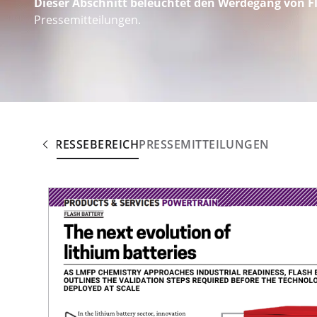
Dieser Abschnitt beleuchtet den Werdegang von F
Pressemitteilungen.
PRESSEBEREICH
PRESSEMITTEILUNGEN