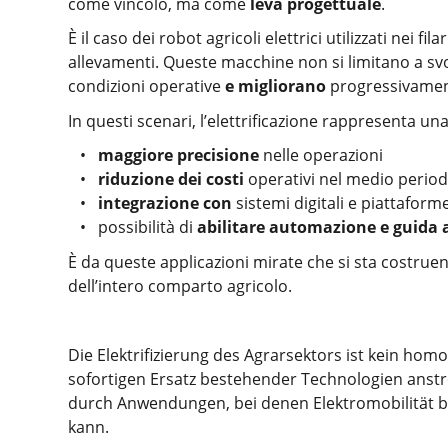
come vincolo, ma come
leva progettuale
.
È il caso dei robot agricoli elettrici utilizzati nei fi
allevamenti. Queste macchine non si limitano a s
condizioni operative
e migliorano
progressivame
In questi scenari, l’elettrificazione rappresenta un
maggiore precisione
nelle operazioni
riduzione dei costi
operativi nel medio perio
integrazione
con
sistemi digitali e piattaform
possibilità di
abilitare automazione e guid
È da queste applicazioni mirate che si sta costru
dell’intero comparto agricolo.
Die Elektrifizierung des Agrarsektors ist kein hom
sofortigen Ersatz bestehender Technologien anstreb
durch Anwendungen, bei denen Elektromobilität b
kann.