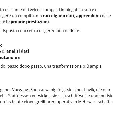
lari, così come dei veicoli compatti impiegati in serre e
volgere un compito, ma
raccolgono dati
,
apprendono
dalle
nte
le proprie prestazioni
.
a risposta concreta a esigenze ben definite:
do
e di
analisi dati
a autonoma
endo, passo dopo passo, una trasformazione più ampia
ogener Vorgang. Ebenso wenig folgt sie einer Logik, die den
t. Stattdessen entwickelt sie sich schrittweise und motivie
ereits heute einen greifbaren operativen Mehrwert schaffe