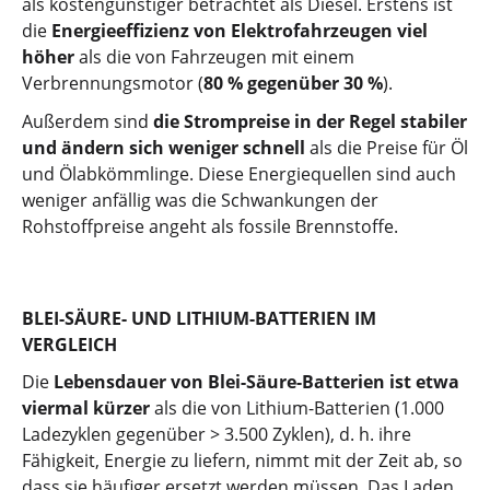
als kostengünstiger betrachtet als Diesel. Erstens ist
die
Energieeffizienz von Elektrofahrzeugen viel
höher
als die von Fahrzeugen mit einem
Verbrennungsmotor (
80 % gegenüber 30 %
).
Außerdem sind
die Strompreise in der Regel stabiler
und ändern sich weniger schnell
als die Preise für Öl
und Ölabkömmlinge. Diese Energiequellen sind auch
weniger anfällig was die Schwankungen der
Rohstoffpreise angeht als fossile Brennstoffe.
BLEI-SÄURE- UND LITHIUM-BATTERIEN IM
VERGLEICH
Die
Lebensdauer von Blei-Säure-Batterien ist etwa
viermal kürzer
als die von Lithium-Batterien (1.000
Ladezyklen gegenüber > 3.500 Zyklen), d. h. ihre
Fähigkeit, Energie zu liefern, nimmt mit der Zeit ab, so
dass sie häufiger ersetzt werden müssen. Das Laden