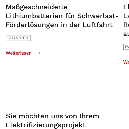
Maßgeschneiderte
E
Lithiumbatterien für Schwerlast-
L
Förderlösungen in der Luftfahrt
R
a
FALLSTUDIE
F
Weiterlesen
We
Sie möchten uns von Ihrem
Elektrifizierungsprojekt