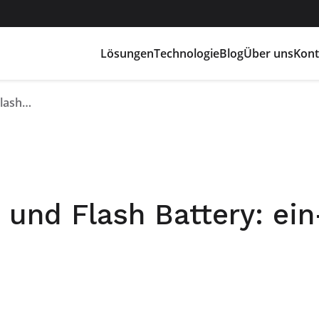
Lösungen
Technologie
Blog
Über uns
Kont
LGVS von E80 Group und Flash Battery: ein-sieger Team
und Flash Battery: ein