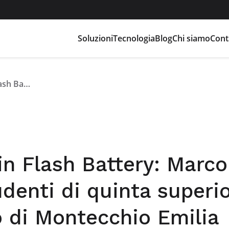
Soluzioni
Tecnologia
Blog
Chi siamo
Cont
Lavorare e crescere in Flash Battery: Marco Righi incontra gli studenti di quinta superiore dell’ITIS Silvio d’Arzo di Montecchio Emilia
in Flash Battery: Marco
udenti di quinta superi
zo di Montecchio Emilia