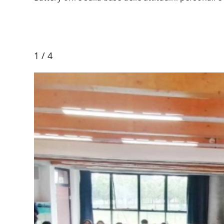
1
/
4