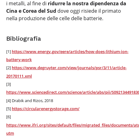
i metalli, al fine di
ridurre la nostra dipendenza da
Cina e Corea
del Sud
dove oggi risiede il primato
nella produzione delle celle delle batterie.
Bibliografia
[1]
https://www.energy.gov/eere/articles/how-does-lithium-ion-
battery-work
[2]
https://www.degruyter.com/view/journals/psr/3/11/article-
20170111.xml
[3]
https://www.sciencedirect.com/science/article/abs/pii/S09213449183
[4] Drabik and Rizos, 2018
[5]
https://circularenergystorage.com/
[6]
https://www.ifri.org/sites/default/files/migrated_files/documents/at
utm