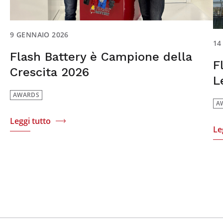
9 GENNAIO 2026
14
Flash Battery è Campione della
F
Crescita 2026
L
AWARDS
A
Leggi tutto
Le