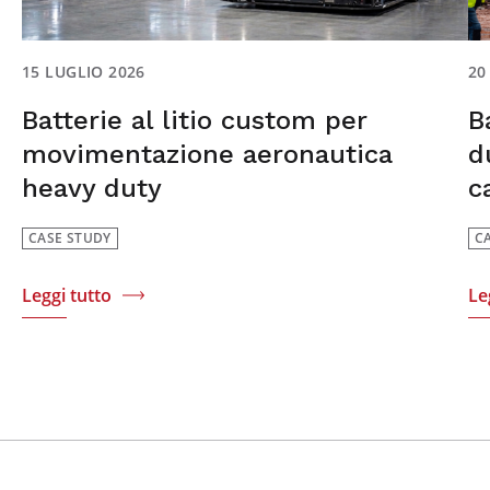
15 LUGLIO 2026
20
Batterie al litio custom per
B
movimentazione aeronautica
d
heavy duty
c
CASE STUDY
C
Leggi tutto
Le