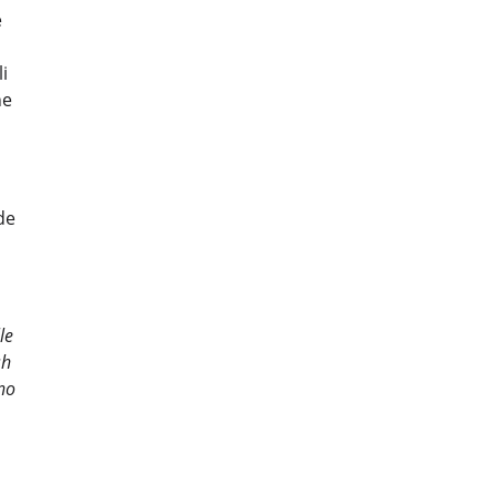
e
i
ne
nde
le
sh
ano