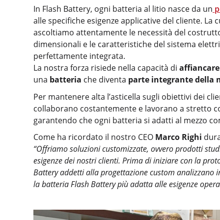
In Flash Battery, ogni batteria al litio nasce da un
p
alle specifiche esigenze applicative del cliente. La
ascoltiamo attentamente le necessità del costruttore
dimensionali e le caratteristiche del sistema elettr
perfettamente integrata.
La nostra forza risiede nella capacità di
affiancare 
una
batteria
che diventa
parte integrante della
Per mantenere alta l’asticella sugli obiettivi dei cli
collaborano costantemente e lavorano a stretto con
garantendo che ogni batteria si adatti al mezzo 
Come ha ricordato il nostro CEO
Marco Righi
duran
“Offriamo soluzioni customizzate, ovvero prodotti stu
esigenze dei nostri clienti. Prima di iniziare con la pro
Battery addetti alla progettazione custom analizzano in
la batteria Flash Battery più adatta alle esigenze opera