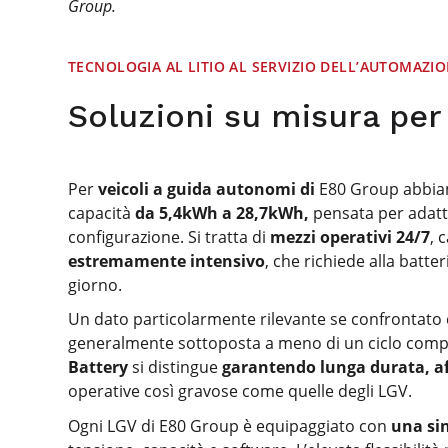
Group.
TECNOLOGIA AL LITIO AL SERVIZIO DELL’AUTOMAZI
Soluzioni su misura per 
Per
veicoli a guida autonomi di
E80 Group abbiam
capacità
da 5,4kWh a 28,7kWh,
pensata per adatta
configurazione. Si tratta di
mezzi operativi 24/7
, 
estremamente intensivo
, che richiede alla batte
giorno.
Un dato particolarmente rilevante se confrontato con 
generalmente sottoposta a meno di un ciclo compl
Battery
si distingue
garantendo lunga durata, aff
operative così gravose come quelle degli LGV.
Ogni LGV di E80 Group è equipaggiato con
una
si