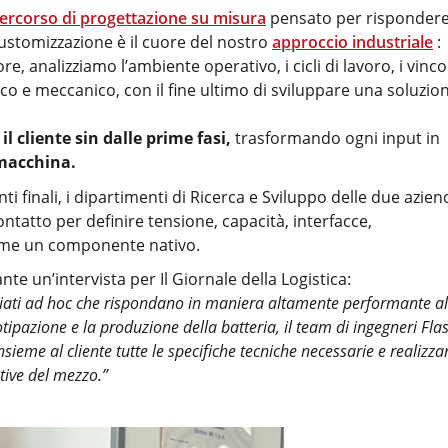
ercorso di progettazione su misura
pensato per risponder
 customizzazione è il cuore del nostro
approccio industriale
:
, analizziamo l’ambiente operativo, i cicli di lavoro, i vincol
ico e meccanico, con il fine ultimo di sviluppare una soluzio
il cliente sin dalle prime fasi,
trasformando ogni input in
 macchina.
enti finali, i dipartimenti di Ricerca e Sviluppo delle due azie
tatto per definire tensione, capacità, interfacce,
come un componente nativo.
te un’intervista per Il Giornale della Logistica:
diati ad hoc che rispondano in maniera altamente performante al
totipazione e la produzione della batteria, il team di ingegneri Fla
sieme al cliente tutte le specifiche tecniche necessarie e realizz
tive del mezzo.”