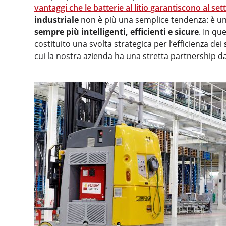
vantaggi che le batterie al litio garantiscono al sett
industriale
non è più una semplice tendenza: è un
sempre più intelligenti,
efficienti e sicure
. In qu
costituito una svolta strategica per l’efficienza dei
cui la nostra azienda ha una stretta partnership da