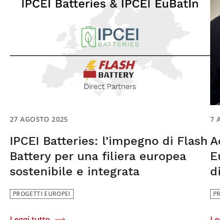
27 AGOSTO 2025
7 
IPCEI Batteries: l’impegno di Flash
A
Battery per una filiera europea
E
sostenibile e integrata
d
PROGETTI EUROPEI
P
Leggi tutto
Le