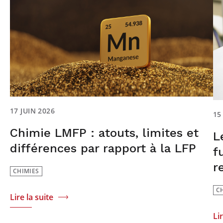
17 JUIN 2026
15
Chimie LMFP : atouts, limites et
L
différences par rapport à la LFP
f
r
CHIMIES
C
Lire la suite
Li