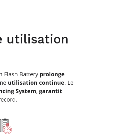
 utilisation
m Flash Battery
prolonge
une
utilisation continue
. Le
ncing System
,
garantit
record.