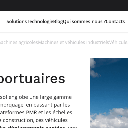
Solutions
Technologie
Blog
Qui sommes-nous ?
Contacts
machines agricoles
Machines et véhicules industriels
Véhicule
portuaires
 sol englobe une large gamme
emorquage, en passant par les
lateformes PMR et les échelles
construction, ces véhicules
 des
déplacements rapides
, une