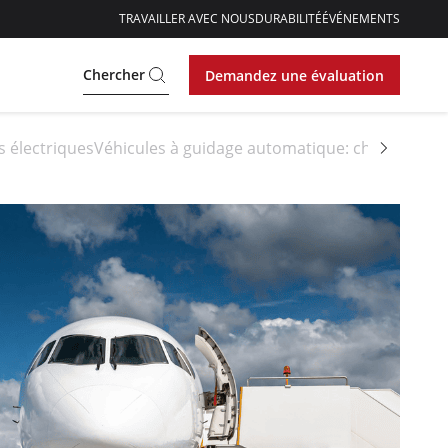
TRAVAILLER AVEC NOUS
DURABILITÉ
ÉVÉNEMENTS
Chercher
Demandez une évaluation
s électriques
Véhicules à guidage automatique: chariots aut