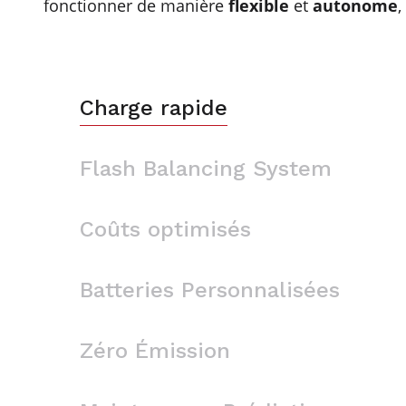
fonctionner de manière
flexible
et
autonome
,
Charge rapide
Flash Balancing System
Coûts optimisés
Batteries Personnalisées
Zéro Émission