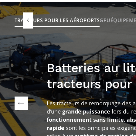
TRACTEURS POUR LES AÉROPORTS
GPU
ÉQUIPEME
Batteries au li
tracteurs pour 
Les tracteurs de remorquage des a
d’une
grande puissance
lors du r
fonctionnement sans limite
,
abs
rapide
sont les principales exigen
grâce à un
système de gestion de