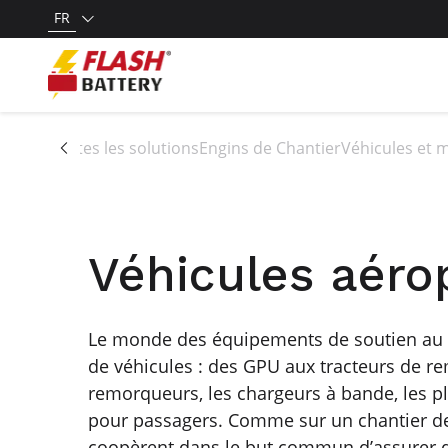
FR
Toutes les solutions
Engins de Chantier
Véhicules et 
Véhicules aéro
Le monde des équipements de soutien au
de véhicules : des GPU aux tracteurs de r
remorqueurs, les chargeurs à bande, les p
pour passagers. Comme sur un chantier de 
coopèrent dans le but commun d’assurer