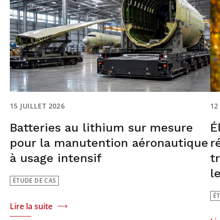
15 JUILLET 2026
12
Batteries au lithium sur mesure
É
pour la manutention aéronautique
r
à usage intensif
t
l
ÉTUDE DE CAS
É
Lire la suite