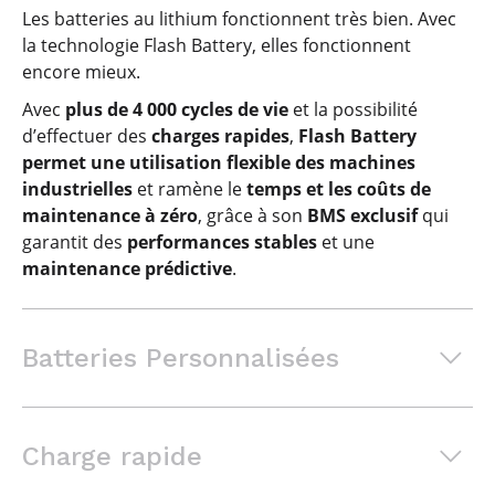
Les batteries au lithium fonctionnent très bien. Avec
la technologie Flash Battery, elles fonctionnent
encore mieux.
Avec
plus de 4 000 cycles de vie
et la possibilité
d’effectuer des
charges rapides
,
Flash Battery
permet une utilisation flexible des machines
industrielles
et ramène le
temps et les coûts de
maintenance à zéro
, grâce à son
BMS exclusif
qui
garantit des
performances stables
et une
maintenance prédictive
.
Batteries Personnalisées
Solutions sur mesure de 24V
Charge rapide
à plus de 800V