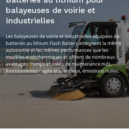
anomalies
balayeuses de voirie et
industrielles
Les balayeuses de voirie et industrielles équipées de
batteries au lithium Flash Battery atteignent la même
autonomie et les mêmes performances que les
modèles endothermiques et offrent de nombreux
avantages : temps et coûts de maintenance nuls,
fonctionnement agile et silencieux, émissions nulles.