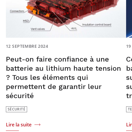
12 SEPTEMBRE 2024
19
Peut-on faire confiance à une
C
batterie au lithium haute tension
b
? Tous les éléments qui
s
permettent de garantir leur
s
sécurité
t
SÉCURITÉ
T
Lire la suite
Li