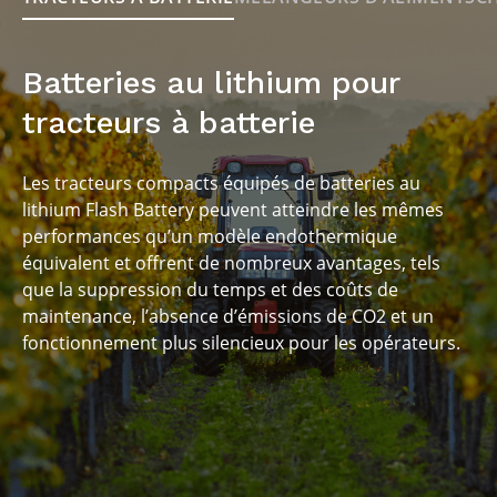
pas de coûts d’entretien de routine, pas de temps
d’arrêt des machines
Court temps de charge
50 % en seulement 25 minutes
Batteries au lithium pour
tracteurs à batterie
Temps d’équilibrage
inférieur à 30 minutes
Les tracteurs compacts équipés de batteries au
lithium Flash Battery peuvent atteindre les mêmes
performances qu’un modèle endothermique
équivalent et offrent de nombreux avantages, tels
que la suppression du temps et des coûts de
maintenance, l’absence d’émissions de CO2 et un
fonctionnement plus silencieux pour les opérateurs.