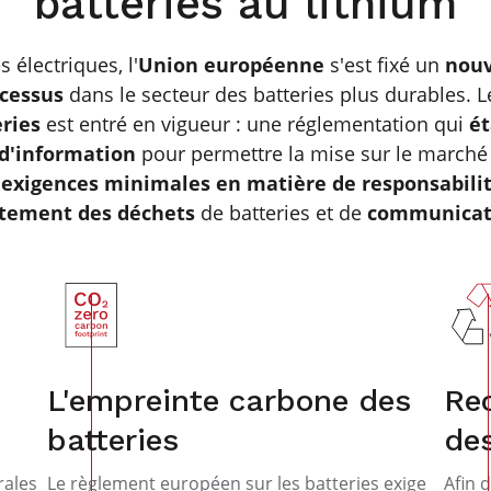
batteries au lithium
 électriques, l'
Union européenne
s'est fixé un
nouv
ocessus
dans le secteur des batteries plus durables. L
eries
est entré en vigueur : une réglementation qui
ét
 d'information
pour permettre la mise sur le marché 
 exigences minimales en matière de responsabilit
itement des déchets
de batteries et de
communicat
L'empreinte carbone des
Rec
batteries
des
rales
Le règlement européen sur les batteries exige
Afin 