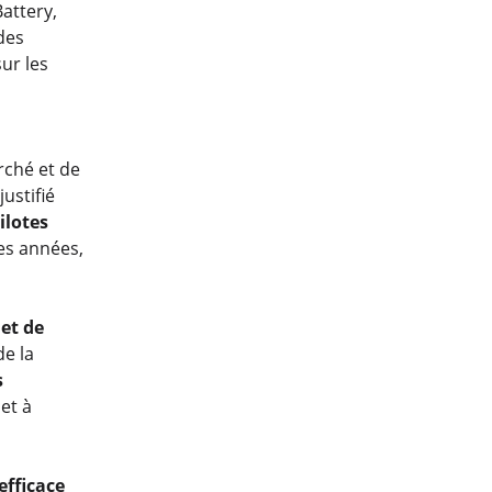
Battery,
des
sur les
rché et de
ustifié
ilotes
es années,
met de
de la
s
 et à
efficace