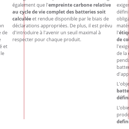
également que l'
empreinte carbone
relative
exige
au cycle de vie complet des batteries soit
défin
calculée
et rendue disponible par le biais de
oblig
on
déclarations appropriées. De plus, il est prévu
matér
e de
d'introduire à l'avenir un seuil maximal à
l'
étiq
e
respecter pour chaque produit.
de co
é et
l'exig
 le
de la
penda
batte
d'app
L'obje
batte
défin
L’obie
prodo
defin