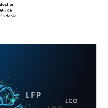
oduction
eur de
in de vie.