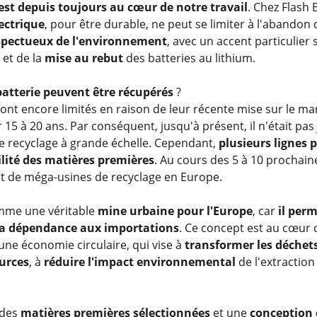
est depuis toujours au cœur de notre travail
. Chez Flash 
lectrique
, pour être durable, ne peut se limiter à l'abandon 
espectueux de l'environnement
, avec un accent particulier 
e
et de la
mise au rebut
des batteries au lithium.
batterie peuvent être récupérés
?
 sont encore limités en raison de leur récente mise sur le ma
15 à 20 ans. Par conséquent, jusqu'à présent, il n'était pas j
de recyclage à grande échelle. Cependant,
plusieurs lignes p
ilité des matières premières
. Au cours des 5 à 10 prochain
nt de méga-usines de recyclage en Europe.
mme une véritable
mine urbaine pour l'Europe
, car
il per
 la dépendance aux importations
. Ce concept est au cœur 
une économie circulaire, qui vise à
transformer les déchet
urces
, à
réduire l'impact environnemental
de l'extraction
 des
matières premières sélectionnées
et une
conception 