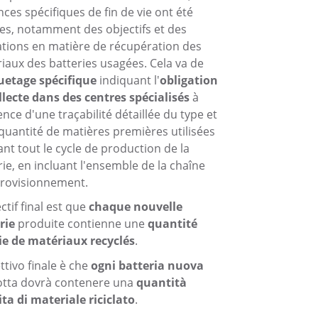
nces spécifiques de fin de vie ont été
ies, notamment des objectifs et des
ations en matière de récupération des
iaux des batteries usagées. Cela va de
uetage spécifique
indiquant l'
obligation
llecte dans des centres spécialisés
à
ence d'une traçabilité détaillée du type et
 quantité de matières premières utilisées
nt tout le cycle de production de la
rie, en incluant l'ensemble de la chaîne
rovisionnement.
ctif final est que
chaque nouvelle
rie
produite contienne une
quantité
ie de matériaux recyclés
.
ttivo finale è che
ogni batteria nuova
tta dovrà contenere una
quantità
ita di materiale riciclato
.