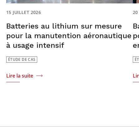
15 JUILLET 2026
20
Batteries au lithium sur mesure
B
pour la manutention aéronautique
p
à usage intensif
e
ÉTUDE DE CAS
É
Lire la suite
Li