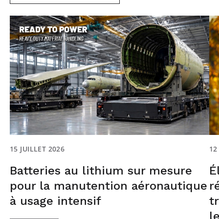
15 JUILLET 2026
12
Batteries au lithium sur mesure
É
pour la manutention aéronautique
r
à usage intensif
t
l