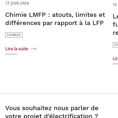
17 JUIN 2026
15
Chimie LMFP : atouts, limites et
L
différences par rapport à la LFP
f
r
CHIMIES
C
Lire la suite
Li
Vous souhaitez nous parler de
votre projet d’électrification ?