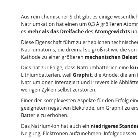
Aus rein chemischer Sicht gibt es einige wesentl
Natriumkation hat einen um 0,3 Å größeren Atomra
es
mehr als das Dreifache
des
Atomgewichts
un
Diese Eigenschaft führt zu erheblichen technischen
Natriumatoms, die dreimal so groß ist wie die vo
Kathode zu einer größeren
mechanischen Belast
Dies hat zur Folge, dass Natriumbatterien eine
kü
Lithiumbatterien, weil
Graphit
, die Anode, die am
Natriumionen interagiert und irreversible Abblätt
wenigen Zyklen selbst zerstören.
Einer der komplexesten Aspekte für den Erfolg eine
geeigneten negativen Elektrode, um Graphit zu er
Batterie zu erhöhen.
Das Natrium-Ion hat auch ein
niedrigeres Standa
Neigung, Elektronen aufzunehmen. Infolgedessen l