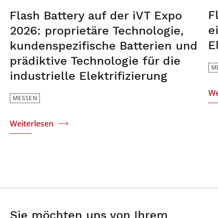
F
Flash Battery auf der iVT Expo
e
2026: proprietäre Technologie,
E
kundenspezifische Batterien und
prädiktive Technologie für die
M
industrielle Elektrifizierung
We
MESSEN
Weiterlesen
Sie möchten uns von Ihrem