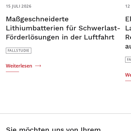
15 JULI 2026
12
Maßgeschneiderte
E
Lithiumbatterien für Schwerlast-
L
Förderlösungen in der Luftfahrt
R
a
FALLSTUDIE
F
Weiterlesen
We
Sie möchten uns von Ihrem