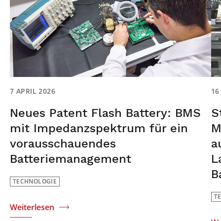
7 APRIL 2026
16
Neues Patent Flash Battery: BMS
S
mit Impedanzspektrum für ein
M
vorausschauendes
a
Batteriemanagement
L
B
TECHNOLOGIE
T
Weiterlesen