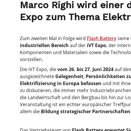
Marco Righi wird einer 
Expo zum Thema Elektri
Zum zweiten Mal in Folge wird
Flash Battery
seine
industriellen Bereich
auf der
iVT Expo
, der inter
Komponenten und Materialien sowie die Technolog
vorstellen.
Die iVT Expo, die
vom 26. bis 27. Juni 2024
auf de
ausgezeichnete
Gelegenheit
,
Persönlichkeiten zu
Elektrifizierung in Europa befassen
und mit ihne
zu diskutieren, die immer mehr Industriebranchen
die Landwirtschaft und den Bergbau bis hin zur L
Veranstaltung ist ein echter europäischer Treffpun
allem die
Bildung strategischer Partnerschaften
Das Vertriebsteam von
Flash Battery erwartet S