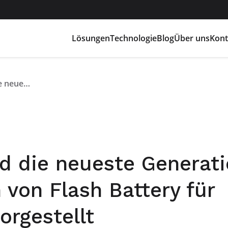
Lösungen
Technologie
Blog
Über uns
Kont
Auf der iVT Expo wird die neueste Generation der Lithiumbatterien von Flash Battery für Industriefahrzeuge vorgestellt
rd die neueste Generat
 von Flash Battery für
orgestellt