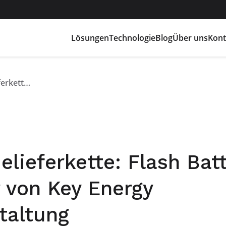
Lösungen
Technologie
Blog
Über uns
Kont
Die nationale Batterielieferkette: Flash Battery am runden Tisch der von Key Energy organisierten Veranstaltung
elieferkette: Flash Bat
 von Key Energy
taltung