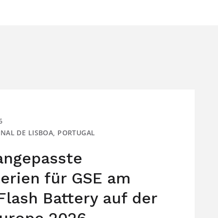
6
IONAL DE LISBOA, PORTUGAL
 angepasste
terien für GSE am
Flash Battery auf der
urope 2026