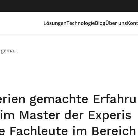
Lösungen
Technologie
Blog
Über uns
Kont
Die mit Lithiumbatterien gemachte Erfahrung von Flash Battery beim Master der Experis Academy für künftige Fachleute im Bereich nachhaltiger Mobilität von morgen
erien gemachte Erfahr
eim Master der Experis
e Fachleute im Bereich