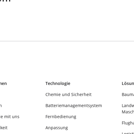
men
Technologie
Lösu
Chemie und Sicherheit
Baum
m
Batteriemanagementsystem
Landw
Masch
ie mit uns
Fernbedienung
Flugh
keit
Anpassung
Logis