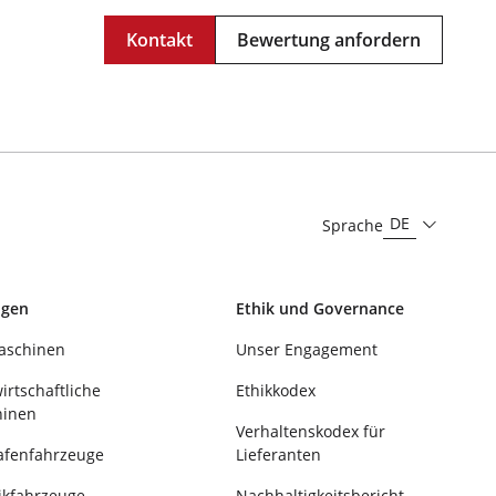
Kontakt
Bewertung anfordern
DE
Sprache
ngen
Ethik und Governance
aschinen
Unser Engagement
irtschaftliche
Ethikkodex
inen
Verhaltenskodex für
afenfahrzeuge
Lieferanten
tikfahrzeuge
Nachhaltigkeitsbericht