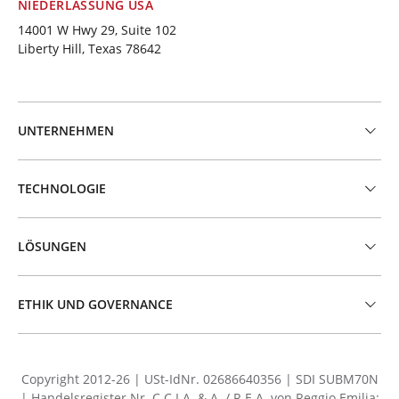
NIEDERLASSUNG USA
14001 W Hwy 29, Suite 102
Liberty Hill, Texas 78642
UNTERNEHMEN
TECHNOLOGIE
LÖSUNGEN
ETHIK UND GOVERNANCE
Copyright 2012-26 | USt-IdNr. 02686640356 | SDI SUBM70N
| Handelsregister Nr. C.C.I.A. & A. / R.E.A. von Reggio Emilia: