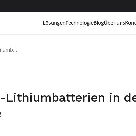
Lösungen
Technologie
Blog
Über uns
Kont
Thema Flash Battery-Lithiumbatterien in der Sendung Dare&Avere
-Lithiumbatterien in d
e